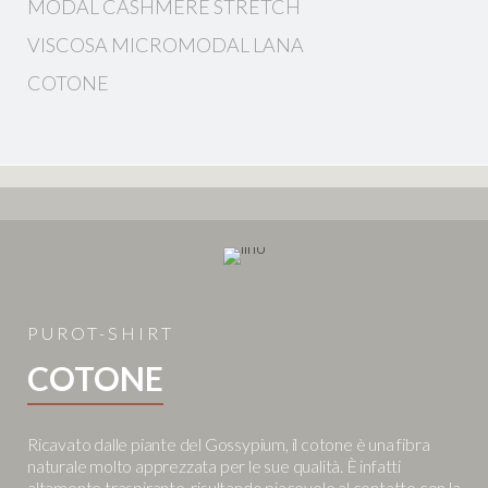
MODAL CASHMERE STRETCH
VISCOSA MICROMODAL LANA
COTONE
PUROT-SHIRT
COTONE
Ricavato dalle piante del Gossypium, il cotone è una fibra
naturale molto apprezzata per le sue qualità. È infatti
altamente traspirante, risultando piacevole al contatto con la