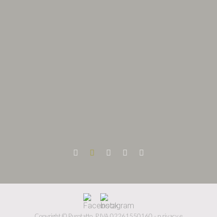
Copyright © Purotatto.
P.IVA 02261550160 -
p
rivacy e