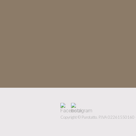
Copyright © Purotatto.
P.IVA 02261550160 