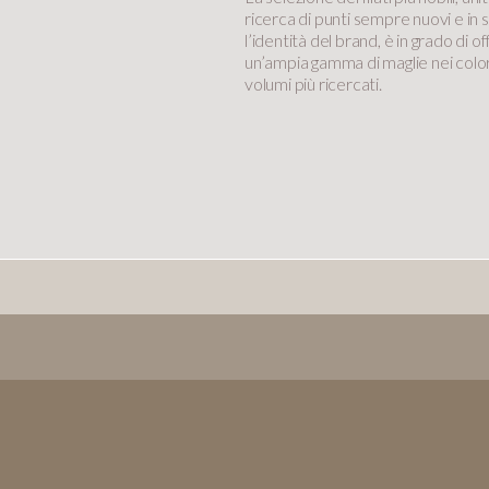
ricerca di punti sempre nuovi e in 
l’identità del brand, è in grado di of
un’ampia gamma di maglie nei color
volumi più ricercati.