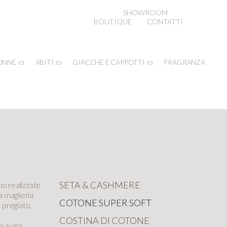
SHOWROOM
BOUTIQUE
CONTATTI
ONNE
ABITI
GIACCHE E CAPPOTTI
FRAGRANZA
SETA & CASHMERE
no realizzate
a maglieria
COTONE SUPER SOFT
 pregiato.
COSTINA DI COTONE
ta a una