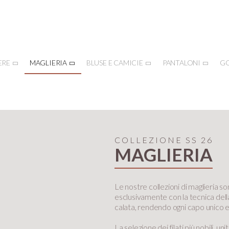
ERE
MAGLIERIA
BLUSE E CAMICIE
PANTALONI
G
COLLEZIONE SS 26
MAGLIERIA
Le nostre collezioni di maglieria so
esclusivamente con la tecnica dell
calata, rendendo ogni capo unico e
La selezione dei filati più nobili, uni