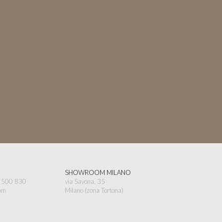
SHOWROOM MILANO
5 500 830
via Savona, 35
om
Milano (zona Tortona)