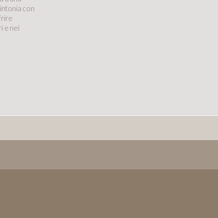
sintonia con
frire
i e nei