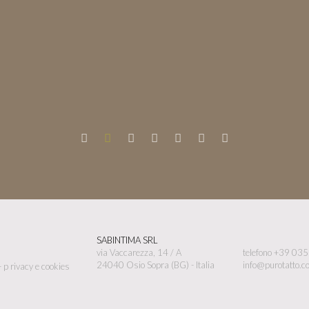
SABINTIMA SRL
via Vaccarezza, 14 / A
telefono +39 03
24040 Osio Sopra (BG) - Italia
info@purotatto.c
-
p
rivacy e cookies