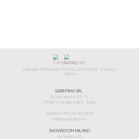
Copyright © Purotatto.
P.IVA 02261550160 -
p
rivacy e
cookies
SABINTIMA SRL
via Vaccarezza, 14 / A
24040 Osio Sopra (BG) - Italia
telefono +39 035 500 830
info@purotatto.com
SHOWROOM MILANO
via Savona, 35