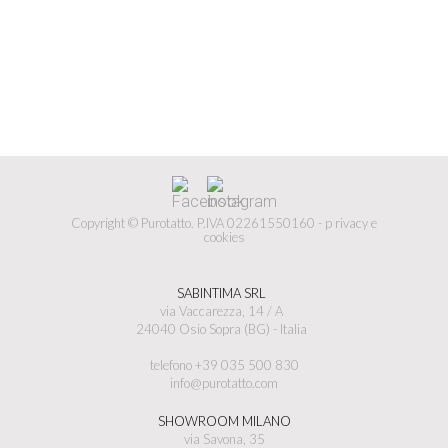
Copyright © Purotatto.
P.IVA 02261550160 -
p
rivacy e
cookies
SABINTIMA SRL
via Vaccarezza, 14 / A
24040 Osio Sopra (BG) - Italia
telefono +39 035 500 830
info@purotatto.com
SHOWROOM MILANO
via Savona, 35