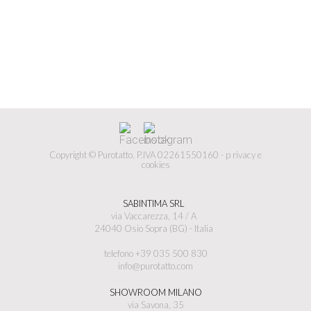
Copyright © Purotatto.
P.IVA 02261550160 -
p
rivacy e
cookies
SABINTIMA SRL
via Vaccarezza, 14 / A
24040 Osio Sopra (BG) - Italia
telefono +39 035 500 830
info@purotatto.com
SHOWROOM MILANO
via Savona, 35