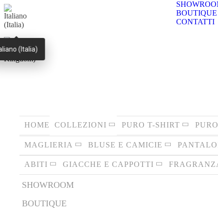
SHOWROO
BOUTIQUE
CONTATTI
aliano (Italia)
HOME
COLLEZIONI
PURO T-SHIRT
PURO
MAGLIERIA
BLUSE E CAMICIE
PANTALO
ABITI
GIACCHE E CAPPOTTI
FRAGRANZ
SHOWROOM
BOUTIQUE