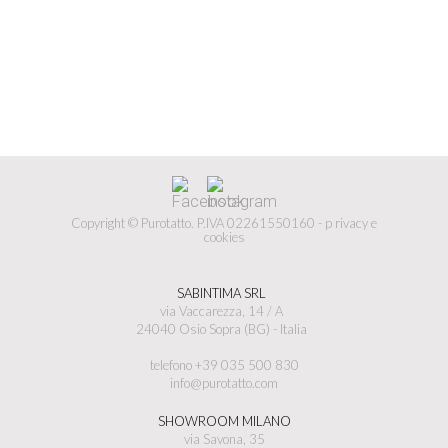
Copyright © Purotatto.
P.IVA 02261550160 -
p
rivacy e
cookies
SABINTIMA SRL
via Vaccarezza, 14 / A
24040 Osio Sopra (BG) - Italia
telefono +39 035 500 830
info@purotatto.com
SHOWROOM MILANO
via Savona, 35