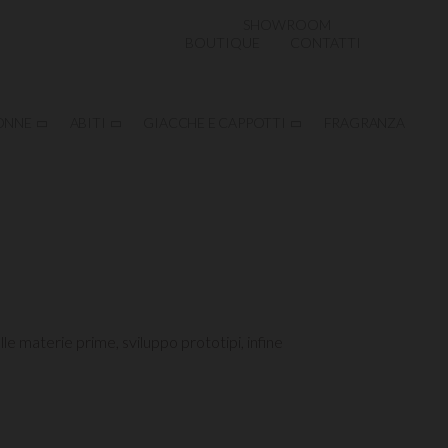
SHOWROOM
BOUTIQUE
CONTATTI
ONNE
ABITI
GIACCHE E CAPPOTTI
FRAGRANZA
lle materie prime, sviluppo prototipi, infine