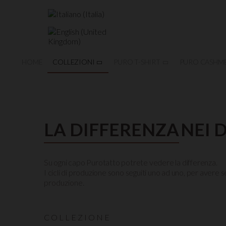
HOME
COLLEZIONI
PURO T-SHIRT
PURO CASHM
LA DIFFERENZA
NEI 
Su ogni capo Purotatto potrete vedere la differenza.
I cicli di produzione sono seguiti uno ad uno, per avere se
produzione.
COLLEZIONE