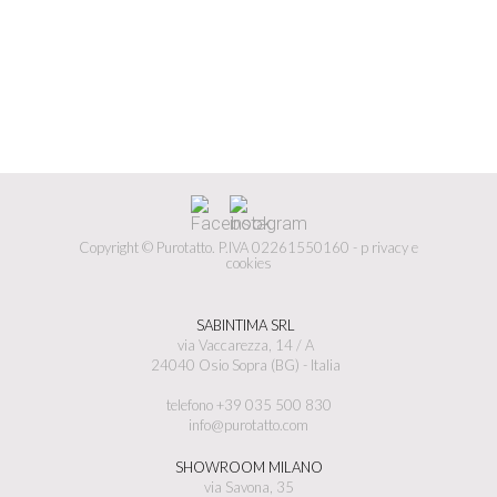
Copyright © Purotatto.
P.IVA 02261550160 -
p
rivacy e
cookies
SABINTIMA SRL
via Vaccarezza, 14 / A
24040 Osio Sopra (BG) - Italia
telefono +39 035 500 830
info@purotatto.com
SHOWROOM MILANO
via Savona, 35