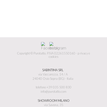
Copyright © Purotatto.
P.IVA 02261550160 -
p
rivacy e
cookies
SABINTIMA SRL
via Vaccarezza, 14 / A
24040 Osio Sopra (BG) - Italia
telefono +39 035 500 830
info@purotatto.com
SHOWROOM MILANO
via Savona, 35