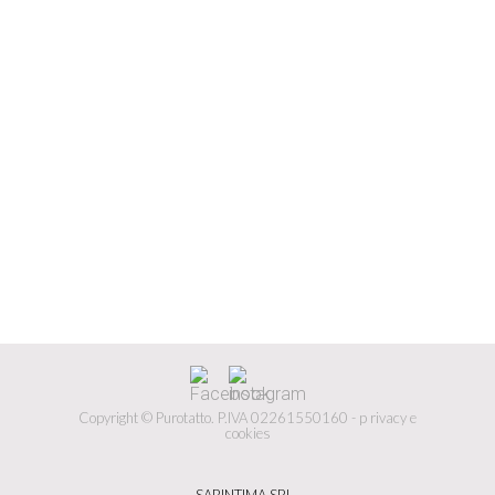
Copyright © Purotatto.
P.IVA 02261550160 -
p
rivacy e
cookies