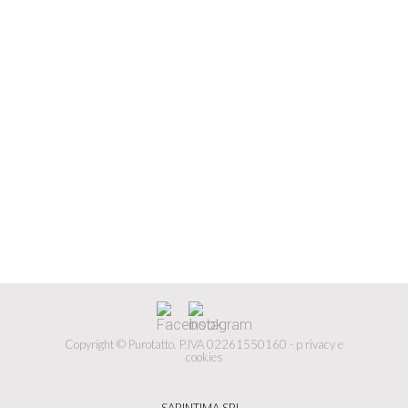
Copyright © Purotatto.
P.IVA 02261550160 -
p
rivacy e
cookies