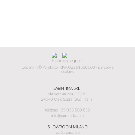
Copyright © Purotatto.
P.IVA 02261550160 -
p
rivacy e
cookies
SABINTIMA SRL
via Vaccarezza, 14 / A
24040 Osio Sopra (BG) - Italia
telefono +39 035 500 830
info@purotatto.com
SHOWROOM MILANO
via Savona, 35