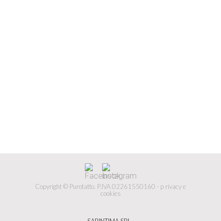
Copyright © Purotatto.
P.IVA 02261550160 -
p
rivacy e
cookies