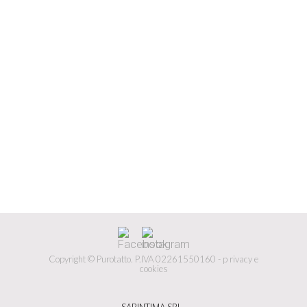
Copyright © Purotatto.
P.IVA 02261550160 -
p
rivacy e
cookies