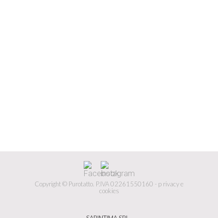
Copyright © Purotatto.
P.IVA 02261550160 -
p
rivacy e
cookies